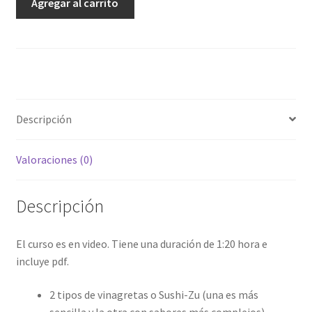
Agregar al carrito
del
Arroz
(OTO)
cantidad
Descripción
Valoraciones (0)
Descripción
El curso es en video. Tiene una duración de 1:20 hora e
incluye pdf.
2 tipos de vinagretas o Sushi-Zu (una es más
sencilla y la otra con sabores más complejos)